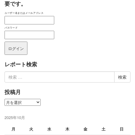
要です。
ユーザー名またはメールアドレス
パスワード
レポート検索
検
索:
投稿月
投
稿
月
2025年10月
月
火
水
木
金
土
日