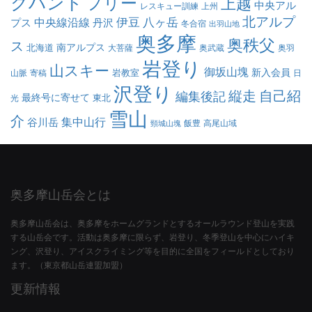
クハント
フリー
上越
中央アル
レスキュー訓練
上州
北アルプ
伊豆
八ヶ岳
中央線沿線
プス
丹沢
冬合宿
出羽山地
奥多摩
奥秩父
ス
南アルプス
北海道
大菩薩
奥武蔵
奥羽
岩登り
山スキー
御坂山塊
新入会員
岩教室
山脈
寄稿
日
沢登り
縦走
自己紹
編集後記
最終号に寄せて
東北
光
雪山
介
集中山行
谷川岳
飯豊
高尾山域
頸城山塊
奥多摩山岳会とは
奥多摩山岳会は、奥多摩をホームグランドとするオールラウンド登山を実践
する山岳会です。活動は奥多摩に限らず、岩登り、冬季登山を中心にハイキ
ング、沢登り、アイスクライミング等を目的に全国をフィールドとしており
ます。（東京都山岳連盟加盟）
更新情報