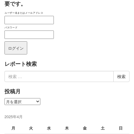
要です。
ユーザー名またはメールアドレス
パスワード
レポート検索
検
索:
投稿月
投
稿
月
2025年4月
月
火
水
木
金
土
日