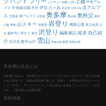
クハント
フリー
上越
中央アル
レスキュー訓練
上州
北アルプ
伊豆
八ヶ岳
中央線沿線
プス
丹沢
冬合宿
出羽山地
奥多摩
奥秩父
ス
南アルプス
北海道
大菩薩
奥武蔵
奥羽
岩登り
山スキー
御坂山塊
新入会員
岩教室
山脈
寄稿
日
沢登り
縦走
自己紹
編集後記
最終号に寄せて
東北
光
雪山
介
集中山行
谷川岳
飯豊
高尾山域
頸城山塊
奥多摩山岳会とは
奥多摩山岳会は、奥多摩をホームグランドとするオールラウンド登山を実践
する山岳会です。活動は奥多摩に限らず、岩登り、冬季登山を中心にハイキ
ング、沢登り、アイスクライミング等を目的に全国をフィールドとしており
ます。（東京都山岳連盟加盟）
更新情報