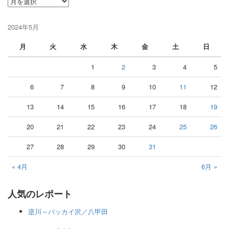
投
稿
月
2024年5月
月
火
水
木
金
土
日
1
2
3
4
5
6
7
8
9
10
11
12
13
14
15
16
17
18
19
20
21
22
23
24
25
26
27
28
29
30
31
« 4月
6月 »
人気のレポート
逆川～バッカイ沢／八甲田