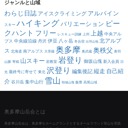
ジャンルと山域
わらじ日誌
アルパイン
アイスクライミング
ハイキング
ピー
バリエーション
スキー
クハント
フリー
上越
中央アル
レスキュー訓練
上州
北アルプ
伊豆
八ヶ岳
中央線沿線
プス
丹沢
冬合宿
出羽山地
奥多摩
奥秩父
ス
南アルプス
北海道
大菩薩
奥武蔵
奥羽
岩登り
山スキー
御坂山塊
新入会員
岩教室
山脈
寄稿
日
沢登り
縦走
自己紹
編集後記
最終号に寄せて
東北
光
雪山
介
集中山行
谷川岳
飯豊
高尾山域
頸城山塊
奥多摩山岳会とは
奥多摩山岳会は、奥多摩をホームグランドとするオールラウンド登山を実践