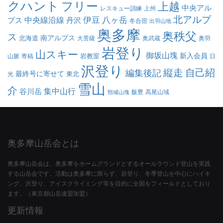
クハント
フリー
上越
中央アル
レスキュー訓練
上州
北アルプ
伊豆
八ヶ岳
中央線沿線
プス
丹沢
冬合宿
出羽山地
奥多摩
奥秩父
ス
南アルプス
北海道
大菩薩
奥武蔵
奥羽
岩登り
山スキー
御坂山塊
新入会員
岩教室
山脈
寄稿
日
沢登り
縦走
自己紹
編集後記
最終号に寄せて
東北
光
雪山
介
集中山行
谷川岳
飯豊
高尾山域
頸城山塊
奥多摩山岳会とは
奥多摩山岳会は、奥多摩をホームグランドとするオールラウンド登山を実践
する山岳会です。活動は奥多摩に限らず、岩登り、冬季登山を中心にハイキ
ング、沢登り、アイスクライミング等を目的に全国をフィールドとしており
ます。（東京都山岳連盟加盟）
更新情報