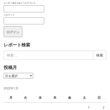
ユーザー名またはメールアドレス
パスワード
レポート検索
検
索:
投稿月
投
稿
月
2022年1月
月
火
水
木
金
土
日
1
2