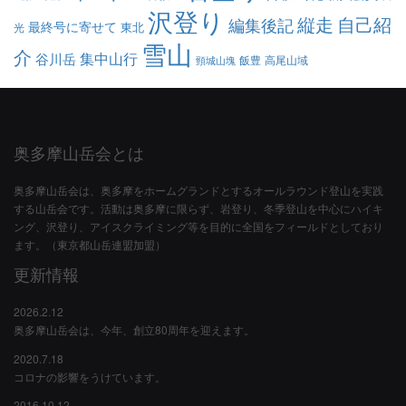
沢登り
縦走
自己紹
編集後記
最終号に寄せて
東北
光
雪山
介
集中山行
谷川岳
飯豊
高尾山域
頸城山塊
奥多摩山岳会とは
奥多摩山岳会は、奥多摩をホームグランドとするオールラウンド登山を実践
する山岳会です。活動は奥多摩に限らず、岩登り、冬季登山を中心にハイキ
ング、沢登り、アイスクライミング等を目的に全国をフィールドとしており
ます。（東京都山岳連盟加盟）
更新情報
2026.2.12
奥多摩山岳会は、今年、創立80周年を迎えます。
2020.7.18
コロナの影響をうけています。
2016.10.12