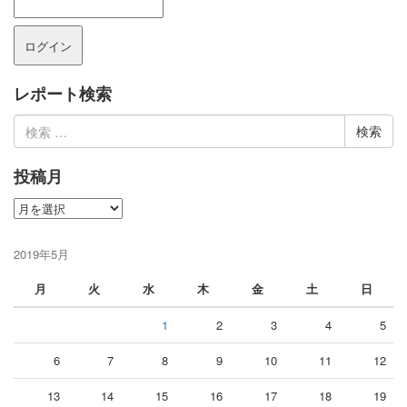
レポート検索
検
索:
投稿月
投
稿
月
2019年5月
月
火
水
木
金
土
日
1
2
3
4
5
6
7
8
9
10
11
12
13
14
15
16
17
18
19