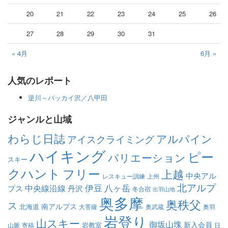
20
21
22
23
24
25
26
27
28
29
30
31
« 4月
6月 »
人気のレポート
逆川～バッカイ沢／八甲田
ジャンルと山域
わらじ日誌
アルパイン
アイスクライミング
ハイキング
ピー
バリエーション
スキー
クハント
フリー
上越
中央アル
レスキュー訓練
上州
北アルプ
伊豆
八ヶ岳
中央線沿線
プス
丹沢
冬合宿
出羽山地
奥多摩
奥秩父
ス
南アルプス
北海道
大菩薩
奥武蔵
奥羽
岩登り
山スキー
御坂山塊
新入会員
岩教室
山脈
寄稿
日