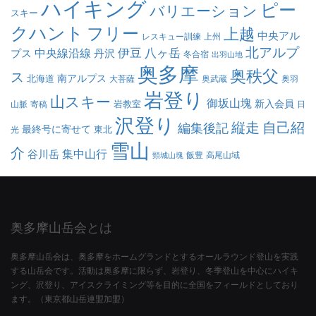
ハイキング
ピー
バリエーション
スキー
クハント
フリー
上越
中央アル
レスキュー訓練
上州
北アルプ
伊豆
八ヶ岳
中央線沿線
プス
丹沢
冬合宿
出羽山地
奥多摩
奥秩父
ス
南アルプス
北海道
大菩薩
奥武蔵
奥羽
岩登り
山スキー
御坂山塊
新入会員
岩教室
山脈
寄稿
日
沢登り
縦走
自己紹
編集後記
最終号に寄せて
東北
光
雪山
介
集中山行
谷川岳
飯豊
高尾山域
頸城山塊
奥多摩山岳会とは
奥多摩山岳会は、奥多摩をホームグランドとするオールラウンド登山を実践
する山岳会です。活動は奥多摩に限らず、岩登り、冬季登山を中心にハイキ
ング、沢登り、アイスクライミング等を目的に全国をフィールドとしており
ます。（東京都山岳連盟加盟）