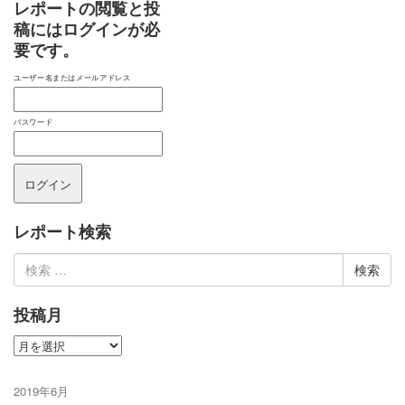
レポートの閲覧と投
稿にはログインが必
要です。
ユーザー名またはメールアドレス
パスワード
レポート検索
検
索:
投稿月
投
稿
月
2019年6月