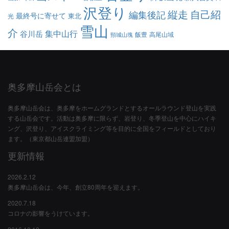
沢登り
縦走
自己紹
編集後記
最終号に寄せて
東北
光
雪山
介
集中山行
谷川岳
飯豊
高尾山域
頸城山塊
奥多摩山岳会とは
奥多摩山岳会は、奥多摩をホームグランドとするオールラウンド登山を実践
する山岳会です。活動は奥多摩に限らず、岩登り、冬季登山を中心にハイキ
ング、沢登り、アイスクライミング等を目的に全国をフィールドとしており
ます。（東京都山岳連盟加盟）
更新情報
2026.2.12
奥多摩山岳会は、今年、創立80周年を迎えます。
2020.7.18
コロナの影響をうけています。