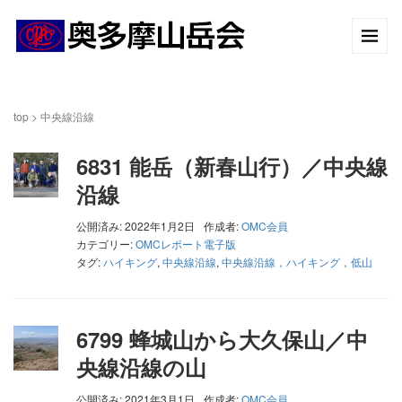
top
>
中央線沿線
6831 能岳（新春山行）／中央線
沿線
公開済み: 2022年1月2日
作成者:
OMC会員
カテゴリー:
OMCレポート電子版
タグ:
ハイキング
,
中央線沿線
,
中央線沿線，ハイキング，低山
6799 蜂城山から大久保山／中
央線沿線の山
公開済み: 2021年3月1日
作成者:
OMC会員