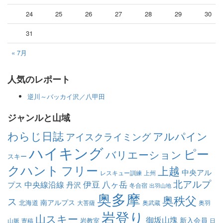
24
25
26
27
28
29
30
31
« 7月
人気のレポート
逆川～バッカイ沢／八甲田
ジャンルと山域
わらじ日誌
アルパイン
アイスクライミング
ハイキング
ピー
バリエーション
スキー
クハント
フリー
上越
中央アル
レスキュー訓練
上州
北アルプ
伊豆
八ヶ岳
中央線沿線
プス
丹沢
冬合宿
出羽山地
奥多摩
奥秩父
ス
南アルプス
北海道
大菩薩
奥武蔵
奥羽
岩登り
山スキー
御坂山塊
新入会員
岩教室
山脈
寄稿
日