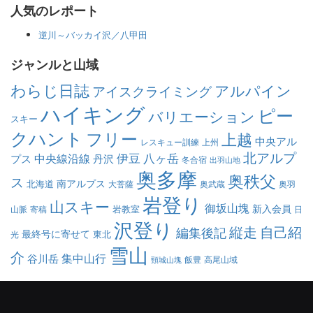
人気のレポート
逆川～バッカイ沢／八甲田
ジャンルと山域
わらじ日誌
アルパイン
アイスクライミング
ハイキング
ピー
バリエーション
スキー
クハント
フリー
上越
中央アル
レスキュー訓練
上州
北アルプ
伊豆
八ヶ岳
中央線沿線
プス
丹沢
冬合宿
出羽山地
奥多摩
奥秩父
ス
南アルプス
北海道
大菩薩
奥武蔵
奥羽
岩登り
山スキー
御坂山塊
新入会員
岩教室
山脈
寄稿
日
沢登り
縦走
自己紹
編集後記
最終号に寄せて
東北
光
雪山
介
集中山行
谷川岳
飯豊
高尾山域
頸城山塊