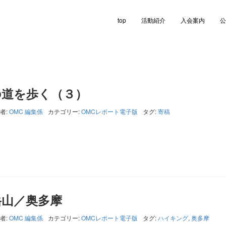
top
活動紹介
入会案内
公
の道を歩く（３）
者:
OMC 編集係
カテゴリー:
OMCレポート電子版
タグ:
寄稿
岳山／奥多摩
者:
OMC 編集係
カテゴリー:
OMCレポート電子版
タグ:
ハイキング
,
奥多摩