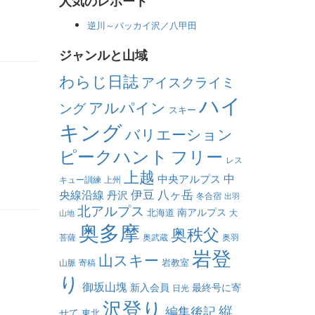
人気のレポート
逆川～バッカイ沢／八甲田
ジャンルと山域
わらじ日誌
アイスクライミ
ハイ
アルパイン
ング
スキー
キング
バリエーション
ピークハント
フリー
レス
上越
中
中央アルプス
キュー訓練
上州
伊豆
八ヶ岳
央線沿線
丹沢
冬合宿
出羽
北アルプス
南アルプス
北海道
大
山地
奥多摩
奥秩父
菩薩
奥武蔵
奥羽
岩登
山スキー
岩教室
山脈
寄稿
り
御坂山塊
新入会員
最終号に寄
日光
沢登り
縦
編集後記
せて
東北