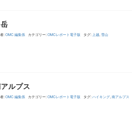
川岳
者:
OMC 編集係
カテゴリー:
OMCレポート電子版
タグ:
上越
,
雪山
南アルプス
者:
OMC 編集係
カテゴリー:
OMCレポート電子版
タグ:
ハイキング
,
南アルプス