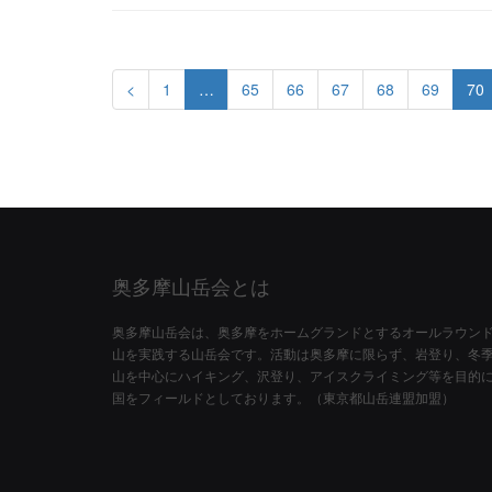
<
1
…
65
66
67
68
69
70
奥多摩山岳会とは
奥多摩山岳会は、奥多摩をホームグランドとするオールラウン
山を実践する山岳会です。活動は奥多摩に限らず、岩登り、冬
山を中心にハイキング、沢登り、アイスクライミング等を目的
国をフィールドとしております。（東京都山岳連盟加盟）