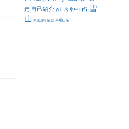
雪
走
自己紹介
集中山行
谷川岳
山
飯豊
高尾山域
頸城山塊