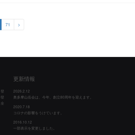
71
>
更新情報
ド登
2026.2.12
季登
奥多摩山岳会は、今年、創立80周年を迎えます。
に全
2020.7.18
コロナの影響をうけています。
2016.10.12
一部表示を変更しました。