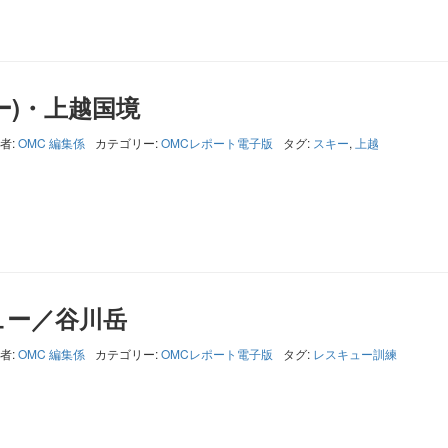
ー)・上越国境
者:
OMC 編集係
カテゴリー:
OMCレポート電子版
タグ:
スキー
,
上越
ュー／谷川岳
者:
OMC 編集係
カテゴリー:
OMCレポート電子版
タグ:
レスキュー訓練