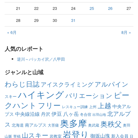
21
22
23
24
25
26
27
28
29
30
31
« 6月
8月 »
人気のレポート
逆川～バッカイ沢／八甲田
ジャンルと山域
わらじ日誌
アルパイン
アイスクライミング
ハイキング
ピー
バリエーション
スキー
クハント
フリー
上越
中央アル
レスキュー訓練
上州
北アルプ
伊豆
八ヶ岳
中央線沿線
プス
丹沢
冬合宿
出羽山地
奥多摩
奥秩父
ス
南アルプス
北海道
大菩薩
奥武蔵
奥羽
岩登り
山スキー
御坂山塊
新入会員
岩教室
山脈
寄稿
日