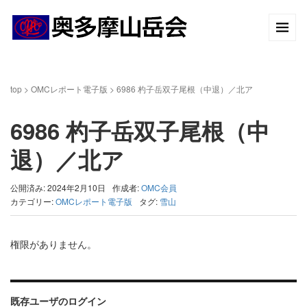
top
>
OMCレポート電子版
>
6986 杓子岳双子尾根（中退）／北ア
6986 杓子岳双子尾根（中
退）／北ア
公開済み: 2024年2月10日
作成者:
OMC会員
カテゴリー:
OMCレポート電子版
タグ:
雪山
権限がありません。
既存ユーザのログイン