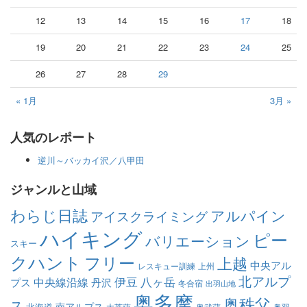
12
13
14
15
16
17
18
19
20
21
22
23
24
25
26
27
28
29
« 1月
3月 »
人気のレポート
逆川～バッカイ沢／八甲田
ジャンルと山域
わらじ日誌
アルパイン
アイスクライミング
ハイキング
ピー
バリエーション
スキー
クハント
フリー
上越
中央アル
レスキュー訓練
上州
北アルプ
伊豆
八ヶ岳
中央線沿線
プス
丹沢
冬合宿
出羽山地
奥多摩
奥秩父
ス
南アルプス
北海道
大菩薩
奥武蔵
奥羽