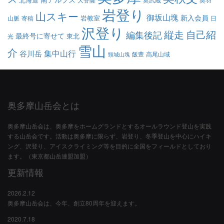
岩登り
山スキー
御坂山塊
新入会員
岩教室
山脈
寄稿
日
沢登り
縦走
自己紹
編集後記
最終号に寄せて
東北
光
雪山
介
集中山行
谷川岳
飯豊
高尾山域
頸城山塊
奥多摩山岳会とは
奥多摩山岳会は、奥多摩をホームグランドとするオールラウンド登山を実践
する山岳会です。活動は奥多摩に限らず、岩登り、冬季登山を中心にハイキ
ング、沢登り、アイスクライミング等を目的に全国をフィールドとしており
ます。（東京都山岳連盟加盟）
更新情報
2026.2.12
奥多摩山岳会は、今年、創立80周年を迎えます。
2020.7.18