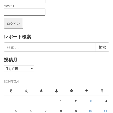
パスワード
レポート検索
検
索:
投稿月
投
稿
月
2024年2月
月
火
水
木
金
土
日
1
2
3
4
5
6
7
8
9
10
11