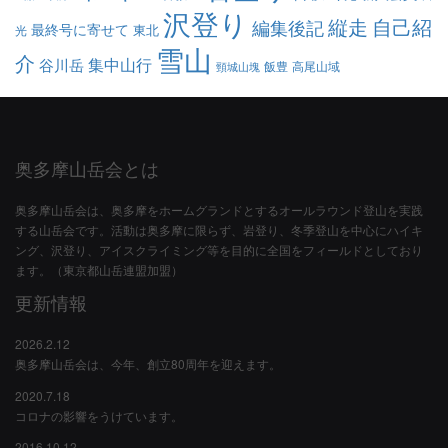
沢登り
縦走
自己紹
編集後記
最終号に寄せて
東北
光
雪山
介
集中山行
谷川岳
飯豊
高尾山域
頸城山塊
奥多摩山岳会とは
奥多摩山岳会は、奥多摩をホームグランドとするオールラウンド登山を実践
する山岳会です。活動は奥多摩に限らず、岩登り、冬季登山を中心にハイキ
ング、沢登り、アイスクライミング等を目的に全国をフィールドとしており
ます。（東京都山岳連盟加盟）
更新情報
2026.2.12
奥多摩山岳会は、今年、創立80周年を迎えます。
2020.7.18
コロナの影響をうけています。
2016.10.12