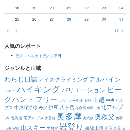
18
19
20
21
22
23
24
25
26
27
28
29
30
31
« 11月
1月 »
人気のレポート
逆川～バッカイ沢／八甲田
ジャンルと山域
わらじ日誌
アルパイン
アイスクライミング
ハイキング
ピー
バリエーション
スキー
クハント
フリー
上越
中央アル
レスキュー訓練
上州
北アルプ
伊豆
八ヶ岳
中央線沿線
プス
丹沢
冬合宿
出羽山地
奥多摩
奥秩父
ス
南アルプス
北海道
大菩薩
奥武蔵
奥羽
岩登り
山スキー
御坂山塊
新入会員
岩教室
山脈
寄稿
日