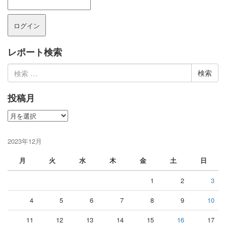
レポート検索
検
索:
投稿月
投
稿
月
2023年12月
月
火
水
木
金
土
日
1
2
3
4
5
6
7
8
9
10
11
12
13
14
15
16
17