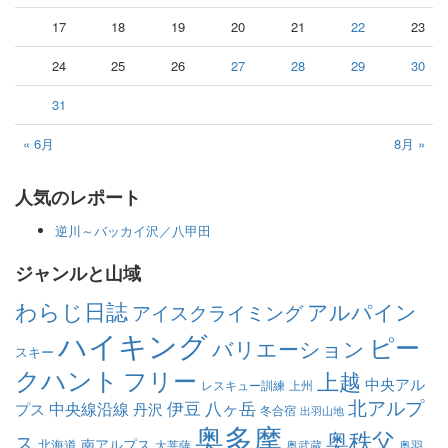
17
18
19
20
21
22
23
24
25
26
27
28
29
30
31
« 6月
8月 »
人気のレポート
逆川～バッカイ沢／八甲田
ジャンルと山域
わらじ日誌
アルパイン
アイスクライミング
ハイキング
ピー
バリエーション
スキー
クハント
フリー
上越
中央アル
レスキュー訓練
上州
北アルプ
伊豆
八ヶ岳
中央線沿線
プス
丹沢
冬合宿
出羽山地
奥多摩
奥秩父
ス
南アルプス
北海道
大菩薩
奥武蔵
奥羽