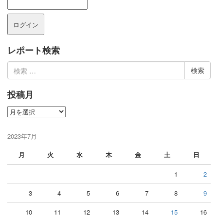
レポート検索
検
索:
投稿月
投
稿
月
2023年7月
月
火
水
木
金
土
日
1
2
3
4
5
6
7
8
9
10
11
12
13
14
15
16