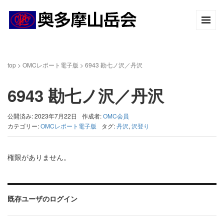
top
>
OMCレポート電子版
>
6943 勘七ノ沢／丹沢
6943 勘七ノ沢／丹沢
公開済み: 2023年7月22日
作成者:
OMC会員
カテゴリー:
OMCレポート電子版
タグ:
丹沢
,
沢登り
権限がありません。
既存ユーザのログイン