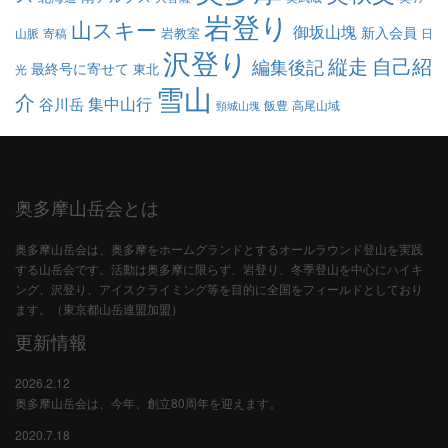
岩登り
山スキー
御坂山塊
新入会員
岩教室
山脈
寄稿
日
沢登り
縦走
自己紹
編集後記
最終号に寄せて
東北
光
雪山
介
集中山行
谷川岳
飯豊
高尾山域
頸城山塊
奥多摩山岳会とは
奥多摩山岳会は、奥多摩をホームグランドとするオールラウンド登山を実践
する山岳会です。活動は奥多摩に限らず、岩登り、冬季登山を中心にハイキ
ング、沢登り、アイスクライミング等を目的に全国をフィールドとしており
ます。（東京都山岳連盟加盟）
更新情報
2026.2.12
奥多摩山岳会は、今年、創立80周年を迎えます。
2020.7.18