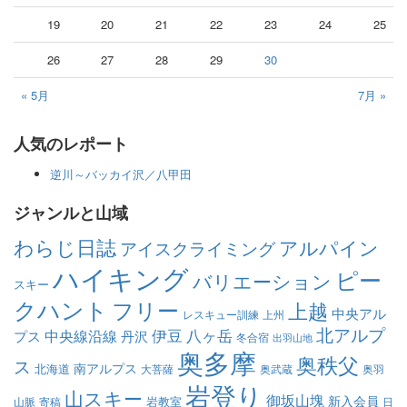
19
20
21
22
23
24
25
26
27
28
29
30
« 5月
7月 »
人気のレポート
逆川～バッカイ沢／八甲田
ジャンルと山域
わらじ日誌
アルパイン
アイスクライミング
ハイキング
ピー
バリエーション
スキー
クハント
フリー
上越
中央アル
レスキュー訓練
上州
北アルプ
伊豆
八ヶ岳
中央線沿線
プス
丹沢
冬合宿
出羽山地
奥多摩
奥秩父
ス
南アルプス
北海道
大菩薩
奥武蔵
奥羽
岩登り
山スキー
御坂山塊
新入会員
岩教室
山脈
寄稿
日