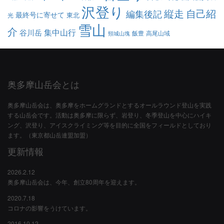
沢登り
縦走
自己紹
編集後記
最終号に寄せて
東北
光
雪山
介
集中山行
谷川岳
飯豊
高尾山域
頸城山塊
奥多摩山岳会とは
奥多摩山岳会は、奥多摩をホームグランドとするオールラウンド登山を実践
する山岳会です。活動は奥多摩に限らず、岩登り、冬季登山を中心にハイキ
ング、沢登り、アイスクライミング等を目的に全国をフィールドとしており
ます。（東京都山岳連盟加盟）
更新情報
2026.2.12
奥多摩山岳会は、今年、創立80周年を迎えます。
2020.7.18
コロナの影響をうけています。
2016.10.12