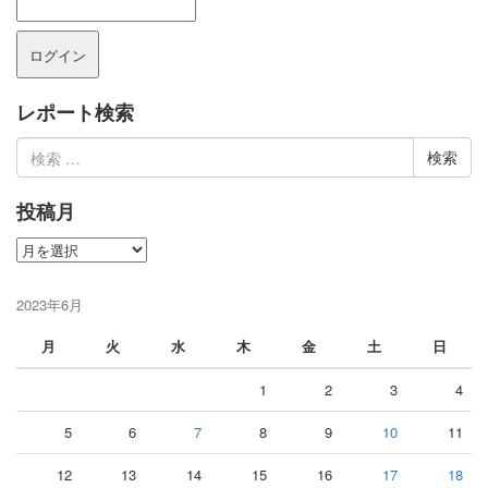
レポート検索
検
索:
投稿月
投
稿
月
2023年6月
月
火
水
木
金
土
日
1
2
3
4
5
6
7
8
9
10
11
12
13
14
15
16
17
18