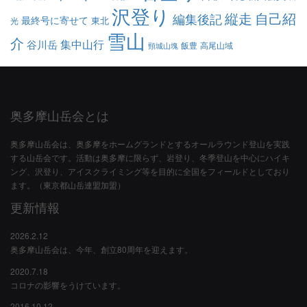
沢登り
縦走
自己紹
編集後記
最終号に寄せて
東北
光
雪山
介
集中山行
谷川岳
飯豊
高尾山域
頸城山塊
奥多摩山岳会とは
奥多摩山岳会は、奥多摩をホームグランドとするオールラウンド登山を実践
する山岳会です。活動は奥多摩に限らず、岩登り、冬季登山を中心にハイキ
ング、沢登り、アイスクライミング等を目的に全国をフィールドとしており
ます。（東京都山岳連盟加盟）
更新情報
2026.2.12
奥多摩山岳会は、今年、創立80周年を迎えます。
2020.7.18
コロナの影響をうけています。
2016.10.12