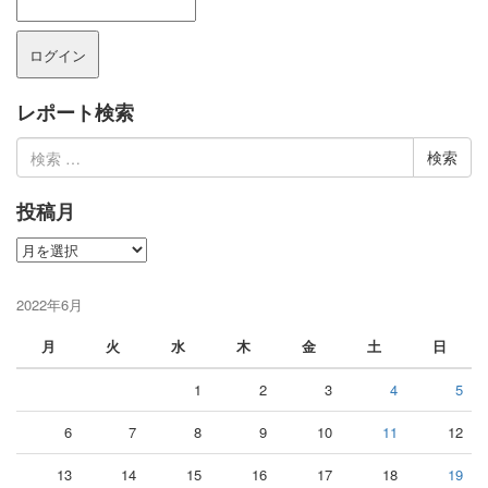
レポート検索
検
索:
投稿月
投
稿
月
2022年6月
月
火
水
木
金
土
日
1
2
3
4
5
6
7
8
9
10
11
12
13
14
15
16
17
18
19