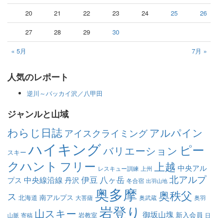
20
21
22
23
24
25
26
27
28
29
30
« 5月
7月 »
人気のレポート
逆川～バッカイ沢／八甲田
ジャンルと山域
わらじ日誌
アルパイン
アイスクライミング
ハイキング
ピー
バリエーション
スキー
クハント
フリー
上越
中央アル
レスキュー訓練
上州
北アルプ
伊豆
八ヶ岳
中央線沿線
プス
丹沢
冬合宿
出羽山地
奥多摩
奥秩父
ス
南アルプス
北海道
大菩薩
奥武蔵
奥羽
岩登り
山スキー
御坂山塊
新入会員
岩教室
山脈
寄稿
日