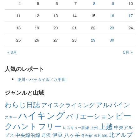
4
5
6
7
8
9
10
11
12
13
14
15
16
17
18
19
20
21
22
23
24
25
26
27
28
29
30
« 3月
5月 »
人気のレポート
逆川～バッカイ沢／八甲田
ジャンルと山域
わらじ日誌
アルパイン
アイスクライミング
ハイキング
ピー
バリエーション
スキー
クハント
フリー
上越
中央アル
レスキュー訓練
上州
北アルプ
伊豆
八ヶ岳
中央線沿線
プス
丹沢
冬合宿
出羽山地