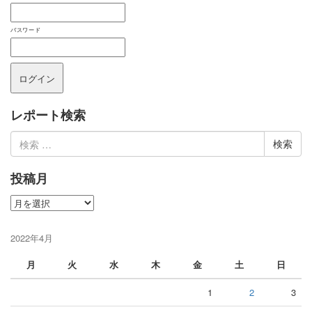
パスワード
レポート検索
検
索:
投稿月
投
稿
月
2022年4月
月
火
水
木
金
土
日
1
2
3