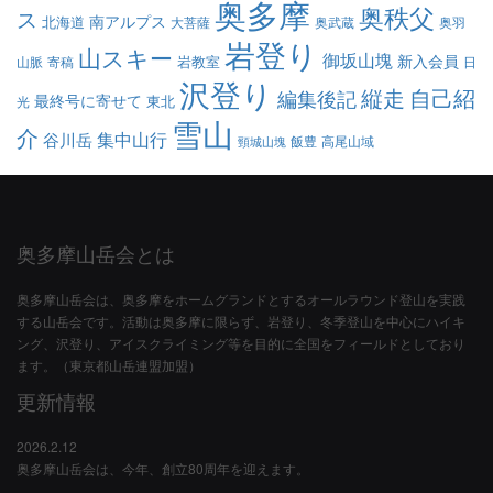
奥多摩
奥秩父
ス
南アルプス
北海道
大菩薩
奥武蔵
奥羽
岩登り
山スキー
御坂山塊
新入会員
岩教室
山脈
寄稿
日
沢登り
縦走
自己紹
編集後記
最終号に寄せて
東北
光
雪山
介
集中山行
谷川岳
飯豊
高尾山域
頸城山塊
奥多摩山岳会とは
奥多摩山岳会は、奥多摩をホームグランドとするオールラウンド登山を実践
する山岳会です。活動は奥多摩に限らず、岩登り、冬季登山を中心にハイキ
ング、沢登り、アイスクライミング等を目的に全国をフィールドとしており
ます。（東京都山岳連盟加盟）
更新情報
2026.2.12
奥多摩山岳会は、今年、創立80周年を迎えます。