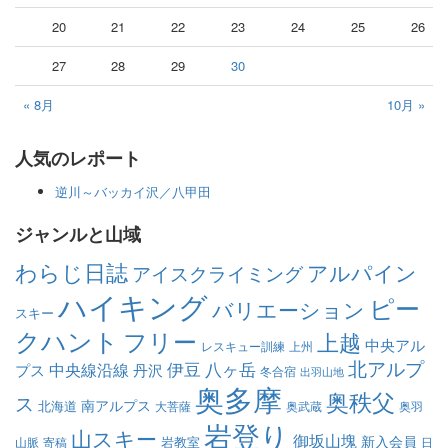
20
21
22
23
24
25
26
27
28
29
30
« 8月
10月 »
人気のレポート
逆川～バッカイ沢／八甲田
ジャンルと山域
わらじ日誌
アルパイン
アイスクライミング
ハイキング
ピー
バリエーション
スキー
クハント
フリー
上越
中央アル
レスキュー訓練
上州
北アルプ
伊豆
八ヶ岳
中央線沿線
プス
丹沢
冬合宿
出羽山地
奥多摩
奥秩父
ス
南アルプス
北海道
大菩薩
奥武蔵
奥羽
岩登り
山スキー
御坂山塊
新入会員
岩教室
山脈
寄稿
日