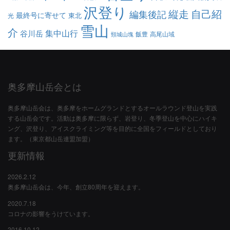
沢登り
縦走
自己紹
編集後記
最終号に寄せて
東北
光
雪山
介
集中山行
谷川岳
飯豊
高尾山域
頸城山塊
奥多摩山岳会とは
奥多摩山岳会は、奥多摩をホームグランドとするオールラウンド登山を実践
する山岳会です。活動は奥多摩に限らず、岩登り、冬季登山を中心にハイキ
ング、沢登り、アイスクライミング等を目的に全国をフィールドとしており
ます。（東京都山岳連盟加盟）
更新情報
2026.2.12
奥多摩山岳会は、今年、創立80周年を迎えます。
2020.7.18
コロナの影響をうけています。
2016.10.12