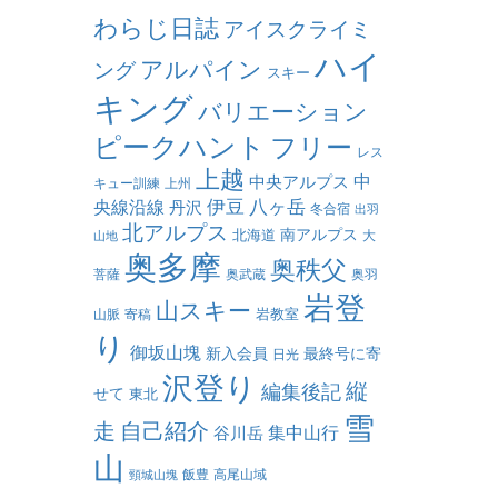
わらじ日誌
アイスクライミ
ハイ
アルパイン
ング
スキー
キング
バリエーション
ピークハント
フリー
レス
上越
中
中央アルプス
キュー訓練
上州
伊豆
八ヶ岳
央線沿線
丹沢
冬合宿
出羽
北アルプス
南アルプス
北海道
大
山地
奥多摩
奥秩父
菩薩
奥武蔵
奥羽
岩登
山スキー
岩教室
山脈
寄稿
り
御坂山塊
新入会員
最終号に寄
日光
沢登り
縦
編集後記
せて
東北
雪
走
自己紹介
集中山行
谷川岳
山
飯豊
高尾山域
頸城山塊