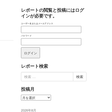
レポートの閲覧と投稿にはログ
インが必要です。
ユーザー名またはメールアドレス
パスワード
レポート検索
検
索:
投稿月
投
稿
月
2026年8月