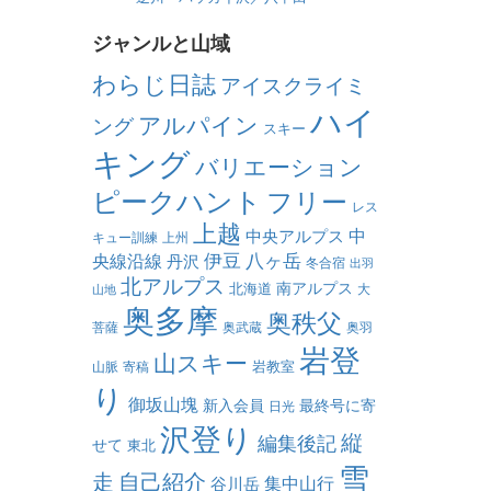
ジャンルと山域
わらじ日誌
アイスクライミ
ハイ
アルパイン
ング
スキー
キング
バリエーション
ピークハント
フリー
レス
上越
中
中央アルプス
キュー訓練
上州
伊豆
八ヶ岳
央線沿線
丹沢
冬合宿
出羽
北アルプス
南アルプス
北海道
大
山地
奥多摩
奥秩父
菩薩
奥武蔵
奥羽
岩登
山スキー
岩教室
山脈
寄稿
り
御坂山塊
新入会員
最終号に寄
日光
沢登り
縦
編集後記
せて
東北
雪
走
自己紹介
集中山行
谷川岳