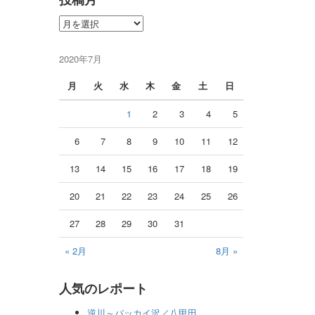
投
稿
月
2020年7月
月
火
水
木
金
土
日
1
2
3
4
5
6
7
8
9
10
11
12
13
14
15
16
17
18
19
20
21
22
23
24
25
26
27
28
29
30
31
« 2月
8月 »
人気のレポート
逆川～バッカイ沢／八甲田