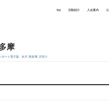
top
活動紹介
入会案内
公
奥多摩
レポート電子版
タグ:
奥多摩
,
沢登り