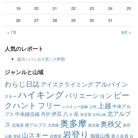
19
20
21
22
23
24
25
26
27
28
29
30
31
« 7月
9月 »
人気のレポート
逆川～バッカイ沢／八甲田
ジャンルと山域
わらじ日誌
アルパイン
アイスクライミング
ハイキング
ピー
バリエーション
スキー
クハント
フリー
上越
中央アル
レスキュー訓練
上州
北アルプ
伊豆
八ヶ岳
中央線沿線
プス
丹沢
冬合宿
出羽山地
奥多摩
奥秩父
ス
南アルプス
北海道
大菩薩
奥武蔵
奥羽
岩登り
山スキー
御坂山塊
新入会員
岩教室
山脈
寄稿
日