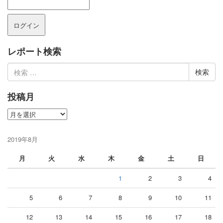
レポート検索
検
索:
投稿月
投
稿
月
2019年8月
月
火
水
木
金
土
日
1
2
3
4
5
6
7
8
9
10
11
12
13
14
15
16
17
18