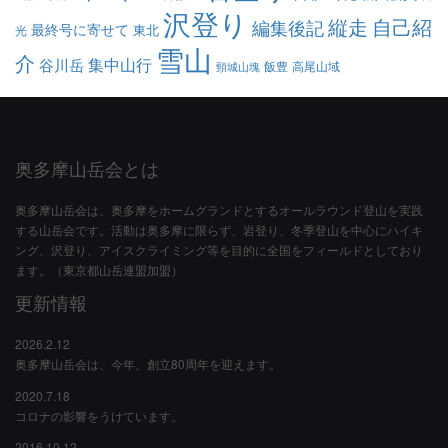
沢登り
縦走
自己紹
編集後記
最終号に寄せて
東北
光
雪山
介
集中山行
谷川岳
飯豊
高尾山域
頸城山塊
奥多摩山岳会とは
奥多摩山岳会は、奥多摩をホームグランドとするオールラウンド登山を実践
する山岳会です。活動は奥多摩に限らず、岩登り、冬季登山を中心にハイキ
ング、沢登り、アイスクライミング等を目的に全国をフィールドとしており
ます。（東京都山岳連盟加盟）
更新情報
2026.2.12
奥多摩山岳会は、今年、創立80周年を迎えます。
2020.7.18
コロナの影響をうけています。
2016.10.12