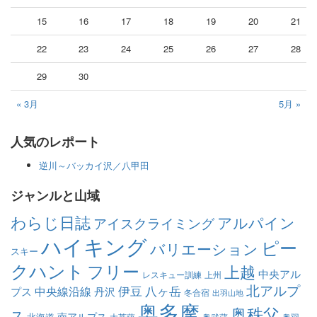
15
16
17
18
19
20
21
22
23
24
25
26
27
28
29
30
« 3月
5月 »
人気のレポート
逆川～バッカイ沢／八甲田
ジャンルと山域
わらじ日誌
アルパイン
アイスクライミング
ハイキング
ピー
バリエーション
スキー
クハント
フリー
上越
中央アル
レスキュー訓練
上州
北アルプ
伊豆
八ヶ岳
中央線沿線
プス
丹沢
冬合宿
出羽山地
奥多摩
奥秩父
ス
南アルプス
北海道
大菩薩
奥武蔵
奥羽