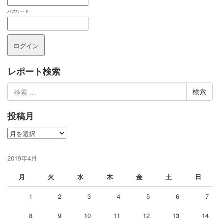
パスワード
レポート検索
検
索:
投稿月
投
稿
月
2019年4月
月
火
水
木
金
土
日
1
2
3
4
5
6
7
8
9
10
11
12
13
14