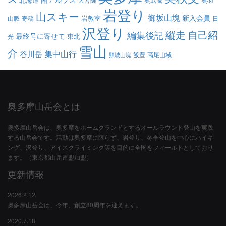
岩登り
山スキー
御坂山塊
新入会員
岩教室
山脈
寄稿
日
沢登り
縦走
自己紹
編集後記
最終号に寄せて
東北
光
雪山
介
集中山行
谷川岳
飯豊
高尾山域
頸城山塊
奥多摩山岳会とは
奥多摩山岳会は、奥多摩をホームグランドとするオールラウンド登山を実践
する山岳会です。活動は奥多摩に限らず、岩登り、冬季登山を中心にハイキ
ング、沢登り、アイスクライミング等を目的に全国をフィールドとしており
ます。（東京都山岳連盟加盟）
更新情報
2026.2.12
奥多摩山岳会は、今年、創立80周年を迎えます。
2020.7.18